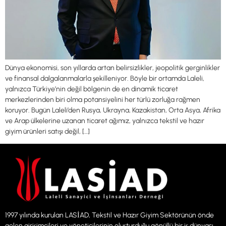
Dünya ekonomisi, son yıllarda artan belirsizlikler, jeopolitik gerginlikler
ve finansal dalgalanmalarla şekilleniyor. Böyle bir ortamda Laleli,
yalnızca Türkiye’nin değil bölgenin de en dinamik ticaret
merkezlerinden biri olma potansiyelini her türlü zorluğa rağmen
koruyor. Bugün Laleli’den Rusya, Ukrayna, Kazakistan, Orta Asya, Afrika
ve Arap ülkelerine uzanan ticaret ağımız, yalnızca tekstil ve hazır
giyim ürünleri satışı değil, […]
1997 yılında kurulan LASİAD, Tekstil ve Hazır Giyim Sektörünün önde
gelen girişimcileri ve yöneticilerinin oluşturduğu gönüllü bir iş dünyası