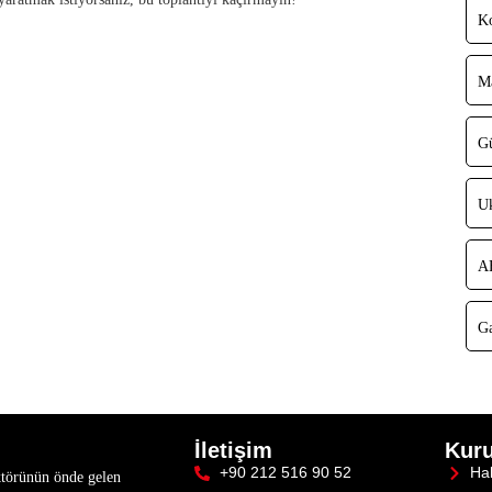
Ko
Ma
Gü
Uk
AB
Ga
İletişim
Kur
+90 212 516 90 52
Ha
ktörünün önde gelen