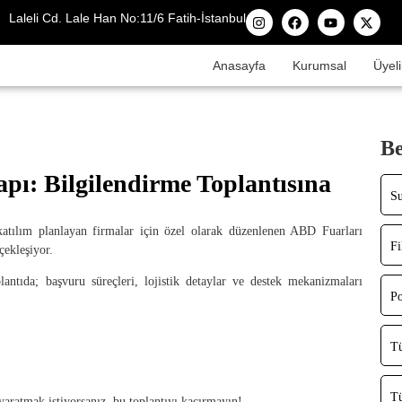
Laleli Cd. Lale Han No:11/6 Fatih-İstanbul
Anasayfa
Kurumsal
Üyeli
Be
pı: Bilgilendirme Toplantısına
Su
lım planlayan firmalar için özel olarak düzenlenen ABD Fuarları
Fi
çekleşiyor.
antıda; başvuru süreçleri, lojistik detaylar ve destek mekanizmaları
Po
Tü
Tü
aratmak istiyorsanız, bu toplantıyı kaçırmayın!