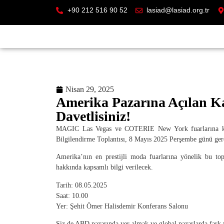
+90 212 516 90 52
lasiad@lasiad.org.tr
Nisan 29, 2025
Amerika Pazarına Açılan Ka
Davetlisiniz!
MAGIC Las Vegas ve COTERIE New York fuarlarına katı
Bilgilendirme Toplantısı, 8 Mayıs 2025 Perşembe günü ger
Amerika’nın en prestijli moda fuarlarına yönelik bu topl
hakkında kapsamlı bilgi verilecek.
Tarih: 08.05.2025
Saat: 10.00
Yer: Şehit Ömer Halisdemir Konferans Salonu
Siz de ABD pazarında yer almak ve global pazarlarda fark y