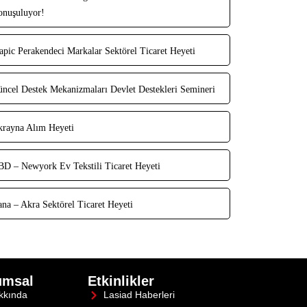
nuşuluyor!
pic Perakendeci Markalar Sektörel Ticaret Heyeti
ncel Destek Mekanizmaları Devlet Destekleri Semineri
rayna Alım Heyeti
D – Newyork Ev Tekstili Ticaret Heyeti
na – Akra Sektörel Ticaret Heyeti
umsal
Etkinlikler
kkında
Lasiad Haberleri