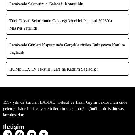
Perakende Sektörünün Geleceği Konuşuldu
Türk Tekstil Sektörünün Geleceği Worldef İstanbul 2026’da
Masaya Yatırıldı
Perakende Günleri Kapsamında Gerçekleştirilen Buluşmaya Katılım
Sağladık
HOMETEX Ev Tekstili Fuarı’na Katılım Sağladık !
1997 yılında kurulan LASİAD, Tekstil ve Hazır Giyim Sektörünün önde
gelen girişimcileri ve yöneticilerinin oluşturduğu gönüllü bir iş dünyası
kuruluşudur.
İletişim